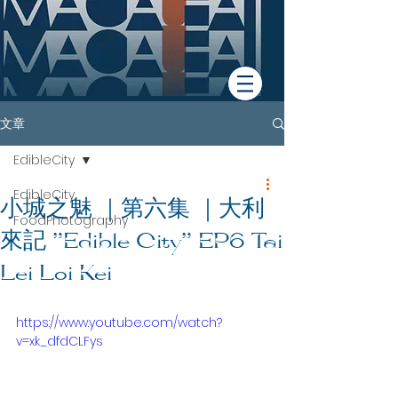
文章
EdibleCity
EdibleCity
小城之魅 ｜第六集 ｜大利
FoodPhotography
來記 ”Edible City” EP6 Tai
Lei Loi Kei
https://www.youtube.com/watch?
v=xk_dfdCLFys