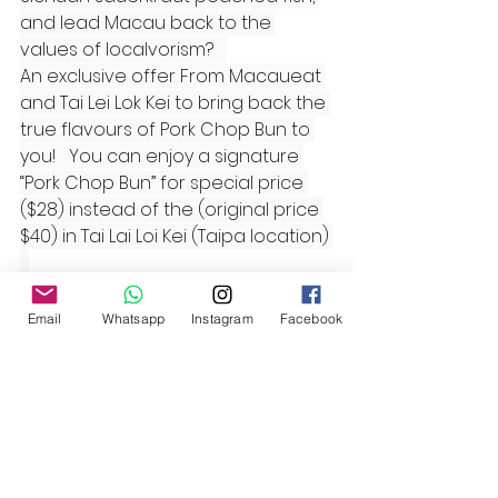
and lead Macau back to the 
values of localvorism?   
An exclusive offer From Macaueat 
and Tai Lei Lok Kei to bring back the 
true flavours of Pork Chop Bun to 
you!   You can enjoy a signature 
“Pork Chop Bun” for special price 
($28) instead of the (original price 
$40) in Tai Lai Loi Kei (Taipa location) 
#小城之魅
#大利來記
Email
Whatsapp
Instagram
Facebook
查看全部
最新文章