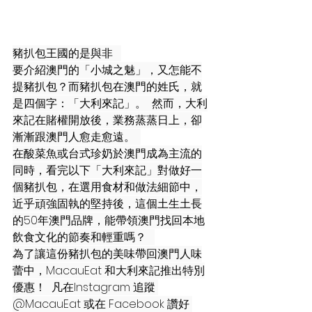
豬扒包王國的是與非   
要介紹澳門的「小城之魅」，又怎能不
提豬扒包？而豬扒包在澳門的姓氏，就
是四個字：「大利來記」。  然而，大利
來記在賭權開放後，業務蒸蒸日上，卻
漸漸跟澳門人愈走愈遠。  
在酸菜魚或台式珍奶於澳門成為主流的
同時，看完以下「大利來記」對做好一
個豬扒包，在選用食材和做法細節中，
近乎頑強固執的堅持後，這個土生土長
的50年澳門品牌，能帶領澳門找回本地
飲食文化的節奏和輕重嗎？   
為了讓這份豬扒包的美味帶回澳門人味
蕾中，MacauEat 和大利來記推出特別
優惠！  凡在Instagram 追蹤 
@MacauEat 或在 Facebook 讚好 