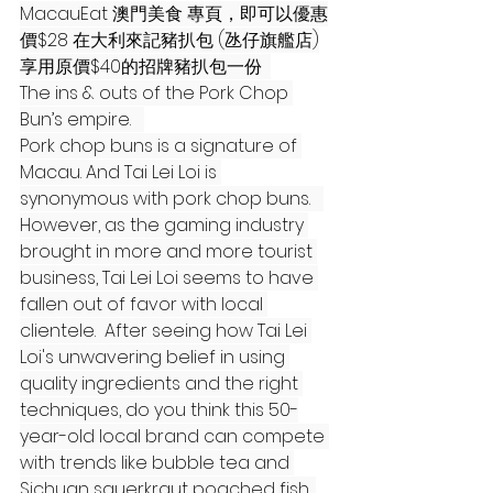
MacauEat 澳門美食 專頁，即可以優惠
價$28 在大利來記豬扒包 (氹仔旗艦店)
享用原價$40的招牌豬扒包一份  
The ins & outs of the Pork Chop 
Bun’s empire.   
Pork chop buns is a signature of 
Macau. And Tai Lei Loi is 
synonymous with pork chop buns.   
However, as the gaming industry 
brought in more and more tourist 
business, Tai Lei Loi seems to have 
fallen out of favor with local 
clientele.  After seeing how Tai Lei 
Loi's unwavering belief in using 
quality ingredients and the right 
techniques, do you think this 50-
year-old local brand can compete 
with trends like bubble tea and 
Sichuan sauerkraut poached fish, 