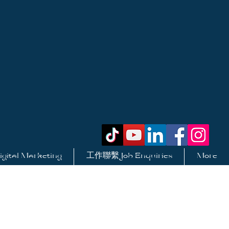
tal Marketing
工作聯繫 Job Enquiries
More