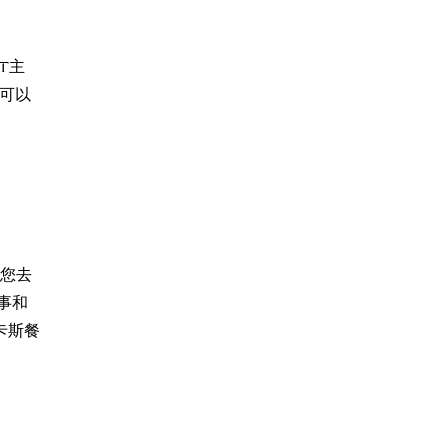
T主
也可以
帶您去
事和
卡斯餐