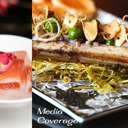
​Media
Coverage