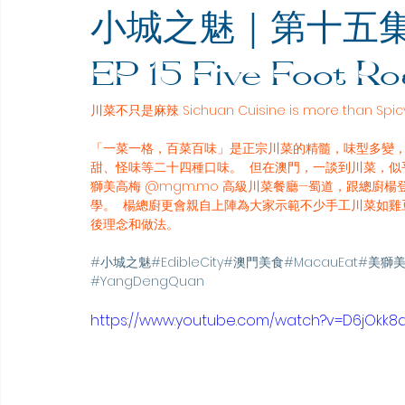
小城之魅｜第十五集｜蜀道
EP 15 Five Foot R
川菜不只是麻辣 Sichuan Cuisine is more than Spic
「一菜一格，百菜百味」是正宗川菜的精髓，味型多變
甜、怪味等二十四種口味。  但在澳門，一談到川菜，
獅美高梅 @mgm.mo 高級川菜餐廳—蜀道，跟總廚
學。  楊總廚更會親自上陣為大家示範不少手工川菜如
後理念和做法。  
#小城之魅
#EdibleCity
#澳門美食
#MacauEat
#美獅
#YangDengQuan
https://www.youtube.com/watch?v=D6jOkk8a