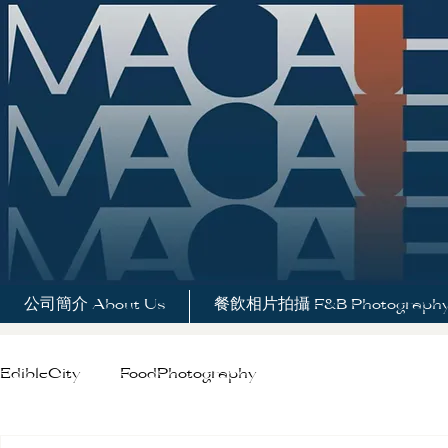
公司簡介 About Us
餐飲相片拍攝 F&B Photograph
EdibleCity
FoodPhotography