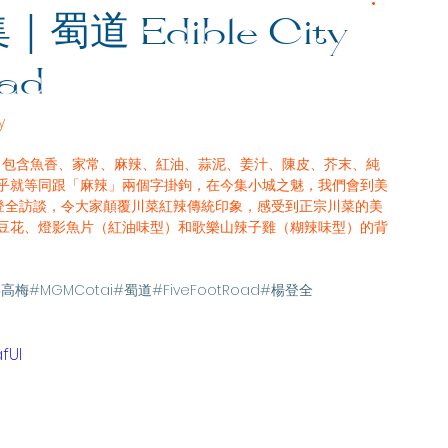
 Edible City
oad
y
，包含魚香、家常、麻辣、紅油、蒜泥、姜汁、陳皮、芥末、純
似乎就等同跟「麻辣」兩個字掛鉤，在今集小城之魅，我們會到美
楊登全訪談，令大家顛覆川菜紅辣傳統印象，感受到正宗川菜的美
雞豆花、燈影魚片（紅油味型）和歌樂山辣子雞（糊辣味型）的背
美高梅
#MGMCotai
#蜀道
#FiveFootRoad
#楊登全
fUI