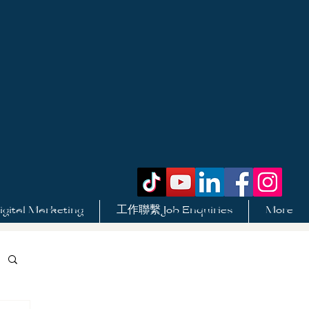
tal Marketing
工作聯繫 Job Enquiries
More